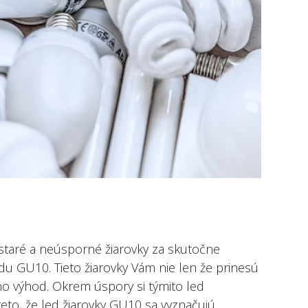
 staré a neúsporné žiarovky za skutočne
adu GU10. Tieto žiarovky Vám nie len že prinesú
ho výhod. Okrem úspory si týmito led
reto, že led žiarovky GU10 sa vyznačujú