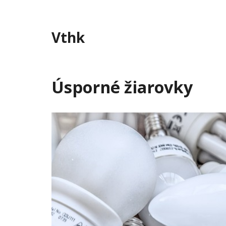
Skip
to
content
Vthk
Úsporné žiarovky