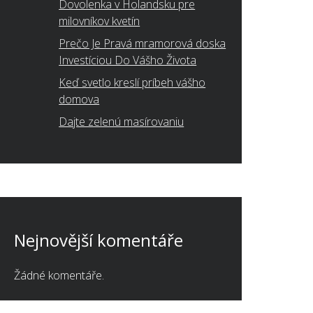
Dovolenka v Holandsku pre
milovníkov kvetín
Prečo Je Pravá mramorová doska
Investíciou Do Vášho Života
Keď svetlo kreslí príbeh vášho
domova
Dajte zelenú masírovaniu
Nejnovější komentáře
Žádné komentáře.