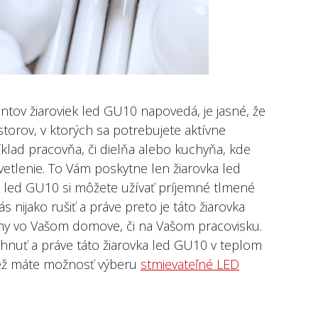
tov žiaroviek led GU10 napovedá, je jasné, že
torov, v ktorých sa potrebujete aktívne
íklad pracovňa, či dielňa alebo kuchyňa, kde
vetlenie. To Vám poskytne len žiarovka led
j led GU10 si môžete užívať príjemné tlmené
 nijako rušiť a práve preto je táto žiarovka
ny vo Vašom domove, či na Vašom pracovisku.
hnuť a práve táto žiarovka led GU10 v teplom
ež máte možnosť výberu
stmievateľné LED