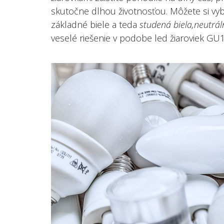
skutočne dlhou životnosťou.
Môžete si vyb
základné biele a teda
studená biela,neutráln
veselé riešenie v podobe led žiaroviek GU1