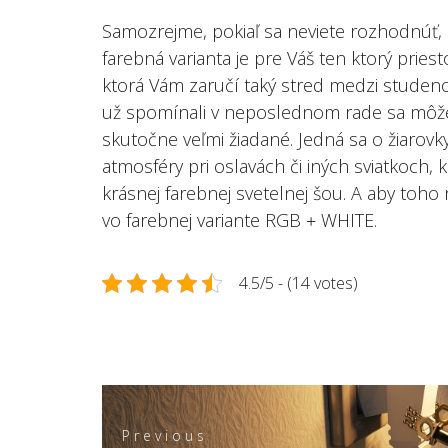
Samozrejme, pokiaľ sa neviete rozhodnúť, 
farebná varianta je pre Váš ten ktorý priest
ktorá Vám zaručí taký stred medzi studeno
už spomínali v neposlednom rade sa môžete
skutočne veľmi žiadané. Jedná sa o žiarov
atmosféry pri oslavách či iných sviatkoch, 
krásnej farebnej svetelnej šou. A aby toho
vo farebnej variante RGB
WHITE.
+
4.5/5 - (14 votes)
Navigace
pro
Previous