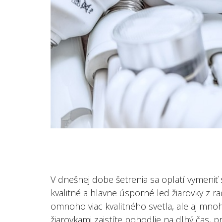
V dnešnej dobe šetrenia sa oplatí vymeniť
kvalitné a hlavne úsporné led žiarovky z r
omnoho viac kvalitného svetla, ale aj mno
žiarovkami zaistíte pohodlie na dlhý čas, p