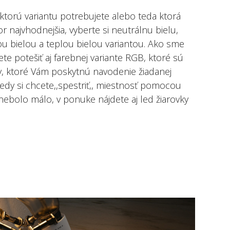
ktorú variantu potrebujete alebo teda ktorá
or najvhodnejšia, vyberte si neutrálnu bielu,
u bielou a teplou bielou variantou.
Ako sme
 potešiť aj farebnej variante RGB, ktoré sú
ky, ktoré Vám poskytnú navodenie žiadanej
kedy si chcete,,spestriť,, miestnosť pomocou
 nebolo málo, v ponuke nájdete aj led žiarovky