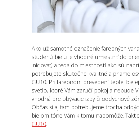
Ako už samotné označenie farebných varian
studenú bielu je vhodné umiestniť do pries
iniciovať, a teda do miestností ako sú napr
potrebujete skutočne kvalitné a priame os
GU10. Pri farebnom prevedení teplej biele
svetlo, ktoré Vám zaručí pokoj a nebude Vás
vhodná pre obývacie izby či oddychové zó
Občas si aj tam potrebujeme trocha oddýc
bielom tóne Vám k tomu napomôže. Takti
GU10
.