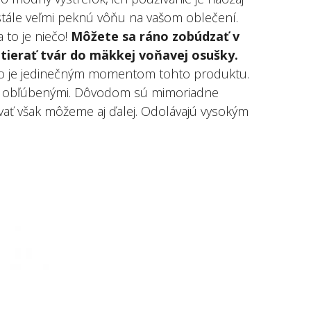
tále veľmi peknú vôňu na vašom oblečení.
 to je niečo!
Môžete sa ráno zobúdzať v
tierať tvár do mäkkej voňavej osušky.
to je jedinečným momentom tohto produktu.
li obľúbenými. Dôvodom sú mimoriadne
ovať však môžeme aj ďalej. Odolávajú vysokým