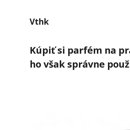
Skip
to
content
Vthk
Kúpiť si parfém na pr
ho však správne použ