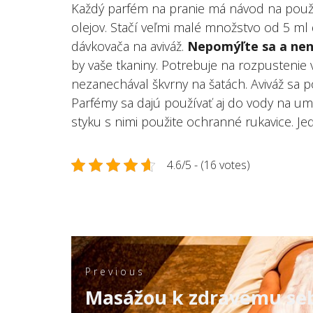
Každý parfém na pranie má návod na použiti
olejov. Stačí veľmi malé množstvo od 5 ml
dávkovača na aviváž.
Nepomýľte sa a nen
by vaše tkaniny. Potrebuje na rozpustenie
nezanechával škvrny na šatách. Aviváž sa p
Parfémy sa dajú používať aj do vody na um
styku s nimi použite ochranné rukavice. Je
4.6/5 - (16 votes)
Navigace
pro
Previous
Previous
Masážou k zdravému s
příspěvek
post: