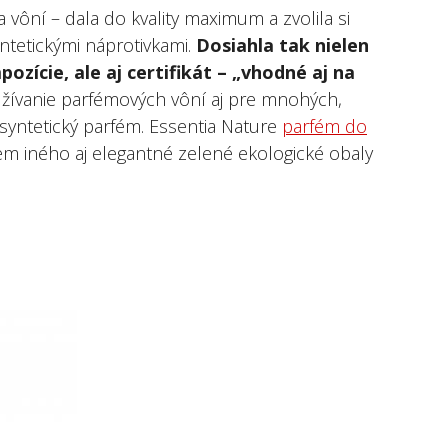
 vôní – dala do kvality maximum a zvolila si
yntetickými náprotivkami.
Dosiahla tak nielen
ície, ale aj certifikát – „vhodné aj na
žívanie parfémových vôní aj pre mnohých,
i syntetický parfém. Essentia Nature
parfém do
em iného aj elegantné zelené ekologické obaly