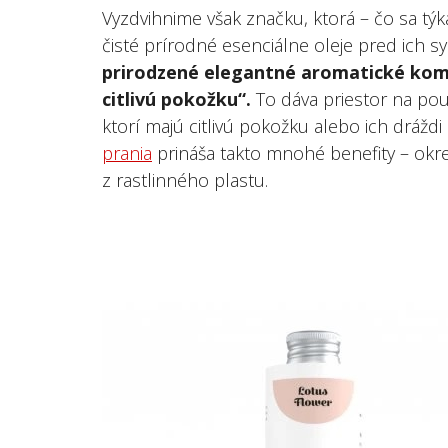
Vyzdvihnime však značku, ktorá – čo sa týka
čisté prírodné esenciálne oleje pred ich s
prirodzené elegantné aromatické kompoz
citlivú pokožku“.
To dáva priestor na pou
ktorí majú citlivú pokožku alebo ich drážd
prania
prináša takto mnohé benefity – okr
z rastlinného plastu.