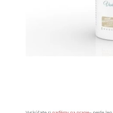
Vyskúšajte si
parfémy na pranie
– nejde len