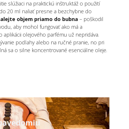
e slúžiaci na praktickú inštruktáž o použití
 do 20 ml naliať presne a bezchybne do
alejte objem priamo do bubna
– poškodil
 vodu, aby mohol fungovať ako má a
o aplikácii olejového parfému už nepridáva.
ývanie podlahy alebo na ručné pranie, no pri
dná sa o silne koncentrované esenciálne oleje.
ebavedomiu