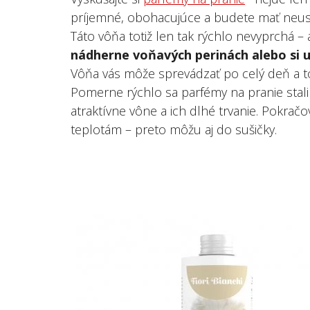
príjemné, obohacujúce a budete mať neus
Táto vôňa totiž len tak rýchlo nevyprchá – a
nádherne voňavých perinách alebo si u
Vôňa vás môže sprevádzať po celý deň a 
Pomerne rýchlo sa parfémy na pranie sta
atraktívne vône a ich dlhé trvanie. Pokrač
teplotám – preto môžu aj do sušičky.