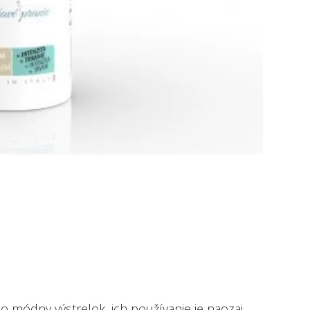
 o módny výstrelok, ich používanie je naozaj