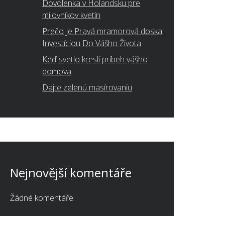
Dovolenka v Holandsku pre
milovníkov kvetín
Prečo Je Pravá mramorová doska
Investíciou Do Vášho Života
Keď svetlo kreslí príbeh vášho
domova
Dajte zelenú masírovaniu
Nejnovější komentáře
Žádné komentáře.