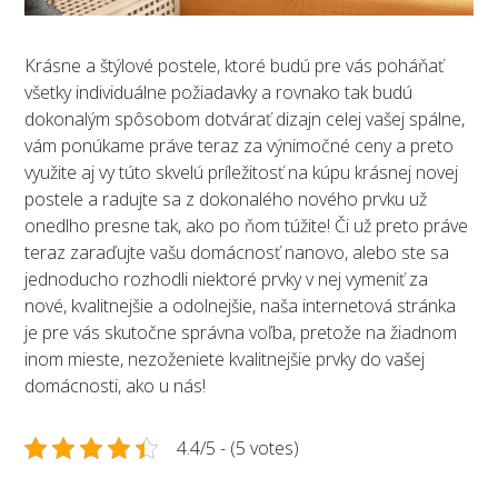
Krásne a štýlové postele, ktoré budú pre vás poháňať
všetky individuálne požiadavky a rovnako tak budú
dokonalým spôsobom dotvárať dizajn celej vašej spálne,
vám ponúkame práve teraz za výnimočné ceny a preto
využite aj vy túto skvelú príležitosť na kúpu krásnej novej
postele a radujte sa z dokonalého nového prvku už
onedlho presne tak, ako po ňom túžite! Či už preto práve
teraz zaraďujte vašu domácnosť nanovo, alebo ste sa
jednoducho rozhodli niektoré prvky v nej vymeniť za
nové, kvalitnejšie a odolnejšie, naša internetová stránka
je pre vás skutočne správna voľba, pretože na žiadnom
inom mieste, nezoženiete kvalitnejšie prvky do vašej
domácnosti, ako u nás!
4.4/5 - (5 votes)