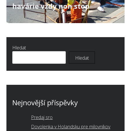
havárie vždy non stop
Hledat
Hledat
Nejnovější příspěvky
Predaj sro
Dovolenka v Holandsku pre milovníkov