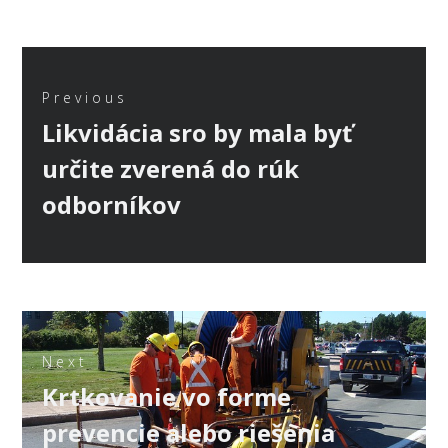
Navigace
pro
Previous
Previous
Likvidácia sro by mala byť
příspěvek
post:
určite zverená do rúk
odborníkov
Next
Next
Krtkovanie vo forme
post:
prevencie alebo riešenia