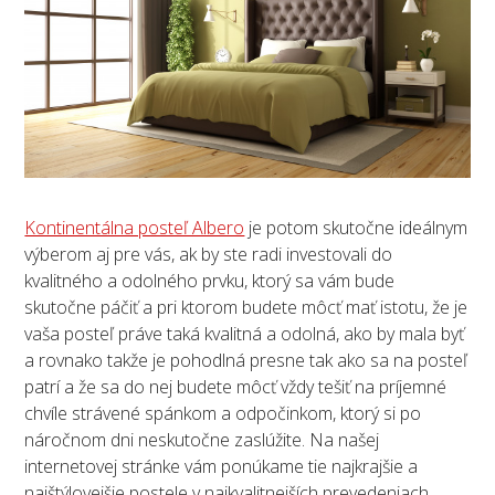
Kontinentálna posteľ Albero
je potom skutočne ideálnym
výberom aj pre vás, ak by ste radi investovali do
kvalitného a odolného prvku, ktorý sa vám bude
skutočne páčiť a pri ktorom budete môcť mať istotu, že je
vaša posteľ práve taká kvalitná a odolná, ako by mala byť
a rovnako takže je pohodlná presne tak ako sa na posteľ
patrí a že sa do nej budete môcť vždy tešiť na príjemné
chvíle strávené spánkom a odpočinkom, ktorý si po
náročnom dni neskutočne zaslúžite. Na našej
internetovej stránke vám ponúkame tie najkrajšie a
najštýlovejšie postele v najkvalitnejších prevedeniach,