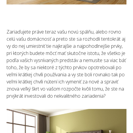
Zariaďujete práve teraz vašu novú spálňu, alebo rovno
celú vašu domácnosť a preto ste sa rozhodli tentokrát aj
vy do nej umiestniť tie najkrajšie a najpohodlnejšie prvky,
pri ktorých budete môcť mať skutočne istotu, že všetko je
podľa vašich vysnívaných predstáv a nemusíte sa viac báť
toho, že by sa niektoré z týchto prvkov opotrebovali po
veľmi krátkej chvíli používania a vy ste boli rovnako tak po
veľmi krátkej chvíli nútení ich vymeniť za nové a spraviť
znova veľký škrt vo vašom rozpočte kvôli tomu, že ste na
prvýkrát investovali do nekvalitného zariadenia?