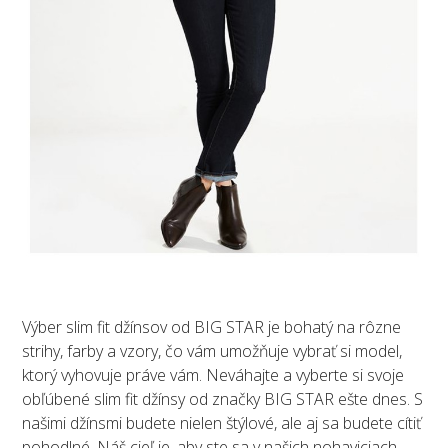
Výber slim fit džínsov od BIG STAR je bohatý na rôzne
strihy, farby a vzory, čo vám umožňuje vybrať si model,
ktorý vyhovuje práve vám. Neváhajte a vyberte si svoje
obľúbené slim fit džínsy od značky BIG STAR ešte dnes. S
našimi džínsmi budete nielen štýlové, ale aj sa budete cítiť
pohodlné. Náš cieľ je, aby ste sa v našich nohaviciach