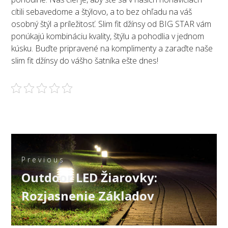
cítili sebavedome a štýlovo, a to bez ohľadu na váš
osobný štýl a príležitosť. Slim fit džínsy od BIG STAR vám
ponúkajú kombináciu kvality, štýlu a pohodlia v jednom
kúsku. Buďte pripravené na komplimenty a zaraďte naše
slim fit džínsy do vášho šatníka ešte dnes!
Navigace
pro
Previous
Previous
Outdoor LED Žiarovky:
příspěvek
post:
Rozjasnenie Základov