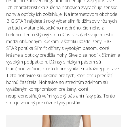
tesné, no zároveň elegantne priliehajú k vašej postave.
Ich charakteristická zúžená nohavica zvýrazňuje ženské
nohy a opticky ich zoštíhľuje. Na internetovom obchode
BIG STAR nájdete široký výber slim fit džínsov v rôznych
farbách, vrátane klasického modrého, čierného a
bieleho. Tento štýlový strih džíns si našiel svoje miesto
medzi obľúbenými kúskami v šatníku každej ženy. BIG
STAR ponúka Slim fit džínsy s vysokým pásom, ktoré
krásne a opticky predĺžia nohy. Skvelo sa hodí k čižmám a
vysokým podpätkom. Džínsy s nízkym pásom sú
tradičnou voľbou, ktorá dobre vynikne na každej postave.
Tieto nohavice sú ideálne pre tých, ktorí chcú predĺžiť
hornú časť tela. Nohavice so stredným zdvihom sú
vyváženým kompromisom pre ženy, ktoré
neuprednostňujú veľmi vysoký pás ani nízky pás. Tento
strih je vhodný pre rôzne typy postáv.