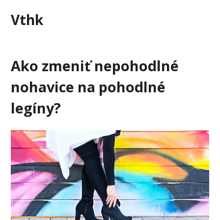
Skip
Vthk
to
content
Ako zmeniť nepohodlné
nohavice na pohodlné
legíny?