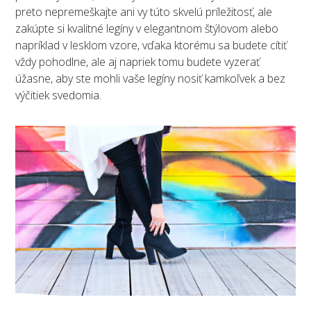
preto nepremeškajte ani vy túto skvelú príležitosť, ale
zakúpte si kvalitné legíny v elegantnom štýlovom alebo
napríklad v lesklom vzore, vďaka ktorému sa budete cítiť
vždy pohodlne, ale aj napriek tomu budete vyzerať
úžasne, aby ste mohli vaše legíny nosiť kamkoľvek a bez
výčitiek svedomia.