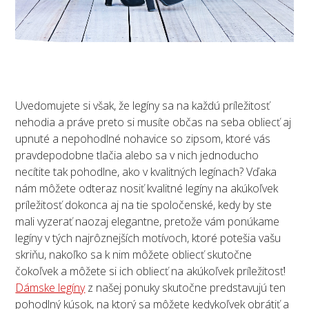
Uvedomujete si však, že legíny sa na každú príležitosť
nehodia a práve preto si musíte občas na seba obliecť aj
upnuté a nepohodlné nohavice so zipsom, ktoré vás
pravdepodobne tlačia alebo sa v nich jednoducho
necítite tak pohodlne, ako v kvalitných legínach? Vďaka
nám môžete odteraz nosiť kvalitné legíny na akúkoľvek
príležitosť dokonca aj na tie spoločenské, kedy by ste
mali vyzerať naozaj elegantne, pretože vám ponúkame
legíny v tých najrôznejších motívoch, ktoré potešia vašu
skriňu, nakoľko sa k nim môžete obliecť skutočne
čokoľvek a môžete si ich obliecť na akúkoľvek príležitosť!
Dámske legíny
z našej ponuky skutočne predstavujú ten
pohodlný kúsok, na ktorý sa môžete kedykoľvek obrátiť a