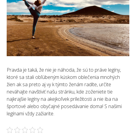
Pravda je taká, že nie je náhoda, že sú to práve legíny,
ktoré sa stali obľúbeným kúskom oblečenia mnohých
žien ak sa preto aj vy k týmto ženám radíte, určite
neváhajte navštíviť našu stránku, kde zoženiete tie
najkrajšie legíny na akejkoľvek príležitosti a nie iba na
športové alebo obyčajné posedávanie doma! S našimi
legínami vždy zažiarite.