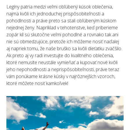
Legíny patria medzi veľmi obľúbený kúsok oblečenia,
najmä kvôli ich jednoduchej prispôsobiteľnosti a
pohodlnosti a práve preto sa stali obľúbeným kúskom
nejednej ženy. Napríklad v tehotenstve, keď priberieme
zopár kíl sú skutočne veľmi pohodlné a rovnako tak ani
nie sú obmedzujúce, pretože ich môžeme nosiť naďalej
aj napriek tomu, že naše bruško sa kvôli dieťatku zväčšilo.
Ak preto aj vy radi investujte do kvalitného oblečenia,
ktoré nemusíte neustále vymieňať a kupovať nové kvôli
jeho nepohodlnosti a neprispôsobiteľnosti, práve teraz
vám ponúkame krásne kúsky v najrôznejších vzoroch,
ktoré môžete nosiť kamkoľvek!